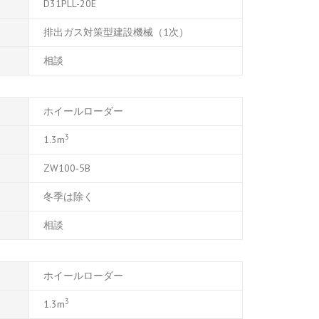
D31PLL-20E
排出ガス対策型建設機械（1次）
相談
ホイールローダー
3
1.3m
ZW100
‐
5B
冬季は除く
相談
ホイールローダー
3
1.3m