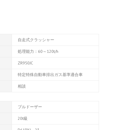
自走式クラッシャー
処理能力：60～120t/h
ZR950JC
特定特殊自動車排出ガス基準適合車
相談
ブルドーザー
20t級
D61PXI
－
23