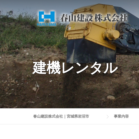
Skip
to
content
建機レンタル
春山建設株式会社｜宮城県岩沼市
事業内容