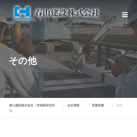
Skip
to
content
その他
春山建設株式会社｜宮城県岩沼市
会社情報
受賞実績
その
他