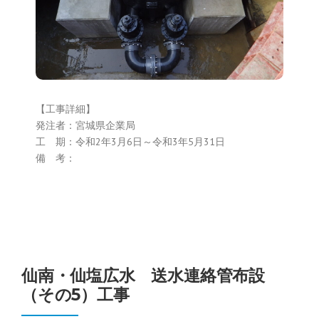
【工事詳細】
発注者：宮城県企業局
工 期：令和2年3月6日～令和3年5月31日
備 考：
仙南・仙塩広水 送水連絡管布設
（その5）工事