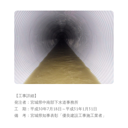
阿武隈川幹線管渠改築工事
（その1）
【工事詳細】
発注者：宮城県中南部下水道事務所
工 期：平成30年7月18日～平成31年1月31日
備 考：宮城県知事表彰「優良建設工事施工業者」