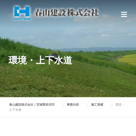
Skip
to
content
環境・上下水道
春山建設株式会社｜宮城県岩沼市
事業内容
施工実績
環境・
上下水道