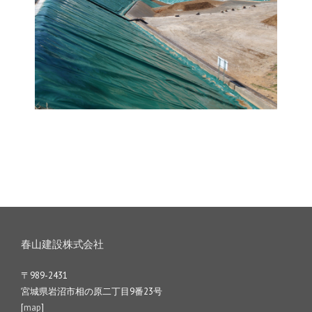
春山建設株式会社
〒989-2431
宮城県岩沼市相の原二丁目9番23号
[
map
]