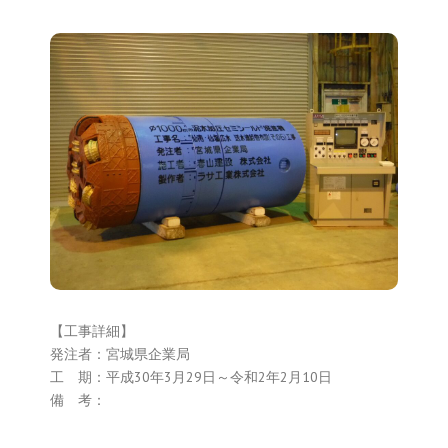
仙南・仙塩広水 送水連絡管
布設（その5）工事
【工事詳細】
発注者：宮城県企業局
工 期：平成30年3月29日～令和2年2月10日
備 考：