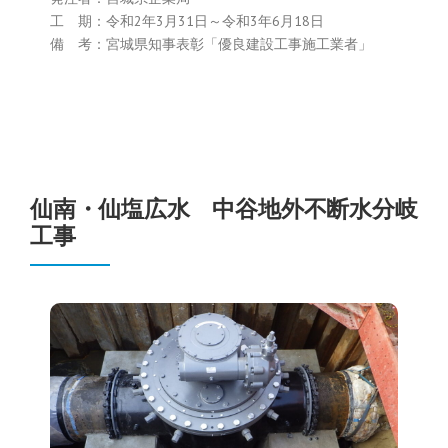
工 期：令和2年3月31日～令和3年6月18日
備 考：宮城県知事表彰「優良建設工事施工業者」
仙南・仙塩広水 中谷地外不断水分岐
工事
仙南・仙塩広水 中谷地外不
断水分岐工事