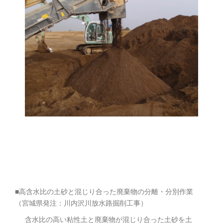
■高含水比の土砂と混じり合った廃棄物の分離・分別作業
（宮城県発注：川内沢川放水路掘削工事）
含水比の高い粘性土と廃棄物が混じり合った土砂を土