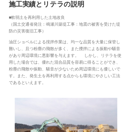
施工実績とリテラの説明
■軟弱土を再利用した土地改良
（国土交通省発注：鳴瀬川築堤工事：地震の被害を受けた堤
防の災害復旧工事）
油圧ショベルによる撹拌作業は、均一な品質を大量に保管し
難いし、且つ粉塵の飛散が多く、また攪拌による振動や騒音
があり周辺環境に悪影響を与えます。 しかし、リテラを使
用した場合では、優れた混合品質を容易に得ることができ、
粉塵の飛散や振動、騒音が少ないため周辺環境にも優しいで
す。また、発生土を再利用する点からも環境にやさしい工法
であるといえます。