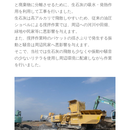
と廃棄物に分離させるために、生石灰の吸水・発熱作
用を利用して工事を行いました。
生石灰は高アルカリで飛散しやすいため、従来の油圧
ショベルによる撹拌作業では、周辺への河川や田畑、
緑地や民家等に悪影響を与えます。
また、撹拌作業時のバケットの揺さぶりで発生する振
動と騒音は周辺民家へ悪影響を与えます。
そこで、当社では生石灰の飛散も少なくや振動や騒音
の少ないリテラを使用し周辺環境に配慮しながら作業
を行いました。